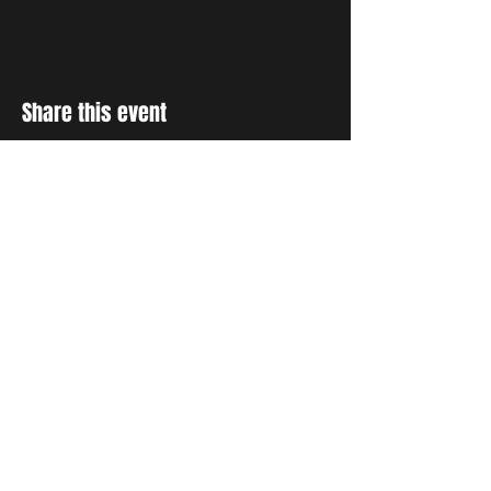
Share this event
RESTER INFORMÉ
Inscrivez-vous à notre liste de
diffusion pour recevoir des
mises à jour et des
témoignages sur tout ce que
Dieu fait par le biais de la
prière.