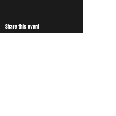
Share this event
RESTER INFORMÉ
Inscrivez-vous à notre liste de
diffusion pour recevoir des
mises à jour et des
témoignages sur tout ce que
Dieu fait par le biais de la
prière.