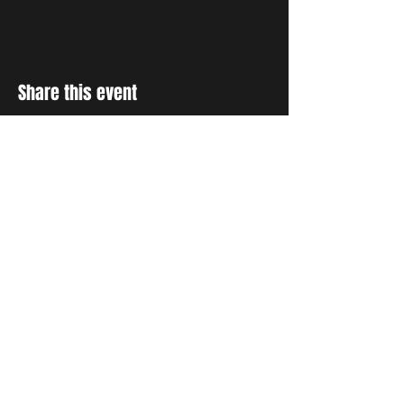
Share this event
RESTER INFORMÉ
Inscrivez-vous à notre liste de
diffusion pour recevoir des
mises à jour et des
témoignages sur tout ce que
Dieu fait par le biais de la
prière.