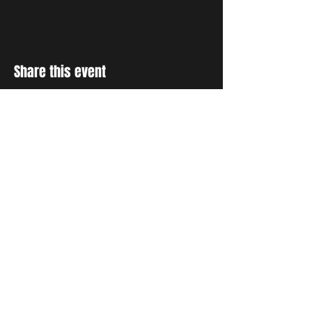
Share this event
RESTER INFORMÉ
Inscrivez-vous à notre liste de
diffusion pour recevoir des
mises à jour et des
témoignages sur tout ce que
Dieu fait par le biais de la
prière.