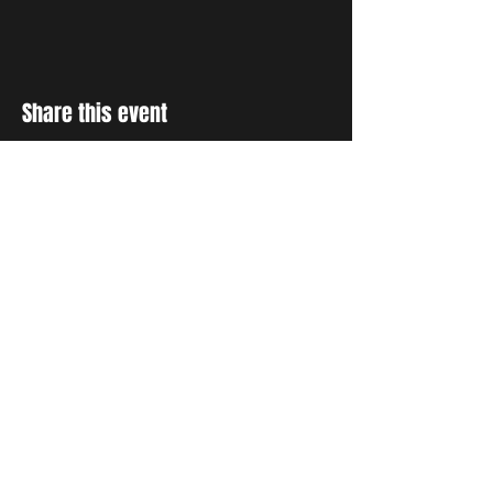
Share this event
RESTER INFORMÉ
Inscrivez-vous à notre liste de
diffusion pour recevoir des
mises à jour et des
témoignages sur tout ce que
Dieu fait par le biais de la
prière.